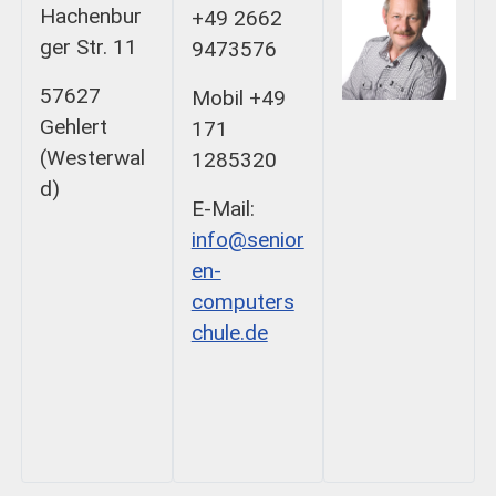
Hachenbur
+49 2662
ger Str. 11
9473576
57627
Mobil +49
Gehlert
171
(Westerwal
1285320
d)
E-Mail:
info@senior
en-
computers
chule.de