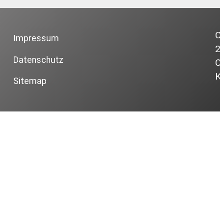
C
Impressum
2
Datenschutz
K
Sitemap